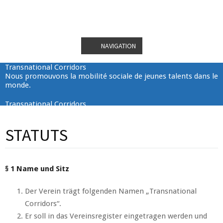
NAVIGATION
Transnational Corridors
Nous promouvons la mobilité sociale de jeunes talents dans le
monde.
Transnational Corridors
Nous promouvons la mobilité sociale de jeunes talents dans le
monde.
STATUTS
Transnational Corridors
Nous promouvons la mobilité sociale de jeunes talents dans le
monde.
§ 1 Name und Sitz
Transnational Corridors
Nous promouvons la mobilité sociale de jeunes talents dans le
Der Verein trägt folgenden Namen „Transnational
monde.
Corridors“.
Er soll in das Vereinsregister eingetragen werden und