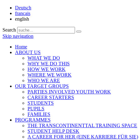
Deutsch
français
english
Search
Skip navigation
Home
ABOUT US
WHAT WE DO
WHY WE DO THIS
HOW WE WORK
WHERE WE WORK
WHO WE ARE
OUR TARGET GROUPS
PARTIES INVOLVED YOUTH WORK
CAREER STARTERS
STUDENTS
PUPILS
FAMILIES
PROGRAMMES
THE TRANSCONTINENTTAL TRAINING SPACE
STUDENT HELP DESK
A CAREER FOR HER (EINE KARRIERE FÜR SIE)