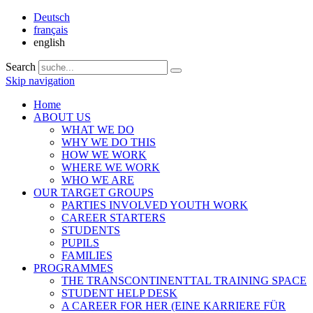
Deutsch
français
english
Search
Skip navigation
Home
ABOUT US
WHAT WE DO
WHY WE DO THIS
HOW WE WORK
WHERE WE WORK
WHO WE ARE
OUR TARGET GROUPS
PARTIES INVOLVED YOUTH WORK
CAREER STARTERS
STUDENTS
PUPILS
FAMILIES
PROGRAMMES
THE TRANSCONTINENTTAL TRAINING SPACE
STUDENT HELP DESK
A CAREER FOR HER (EINE KARRIERE FÜR