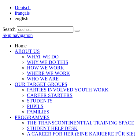
Deutsch
français
english
Search
Skip navigation
Home
ABOUT US
WHAT WE DO
WHY WE DO THIS
HOW WE WORK
WHERE WE WORK
WHO WE ARE
OUR TARGET GROUPS
PARTIES INVOLVED YOUTH WORK
CAREER STARTERS
STUDENTS
PUPILS
FAMILIES
PROGRAMMES
THE TRANSCONTINENTTAL TRAINING SPACE
STUDENT HELP DESK
A CAREER FOR HER (EINE KARRIERE FÜR SIE)