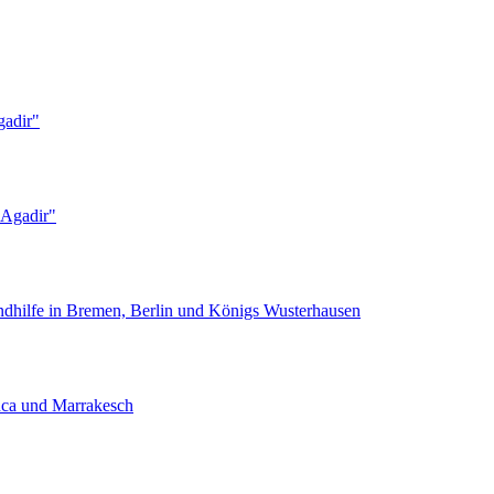
gadir"
e Agadir"
ndhilfe in Bremen, Berlin und Königs Wusterhausen
nca und Marrakesch